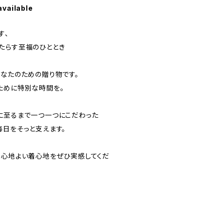
available
す、
たらす至福のひととき
あなたのための贈り物です。
ために特別な時間を。
に至るまで一つ一つにこだわった
毎日をそっと支えます。
、心地よい着心地をぜひ実感してくだ