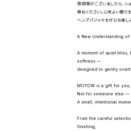
質問等がございましたら、シ
尋ねください。心地よい眠り
ヘンプパジャマをぜひお楽し
A New Understanding o
A moment of quiet bliss,
softness —
designed to gently over
MOYOW is a gift for you
Not for someone else — b
A small, intentional mome
From the careful selectio
finishing,