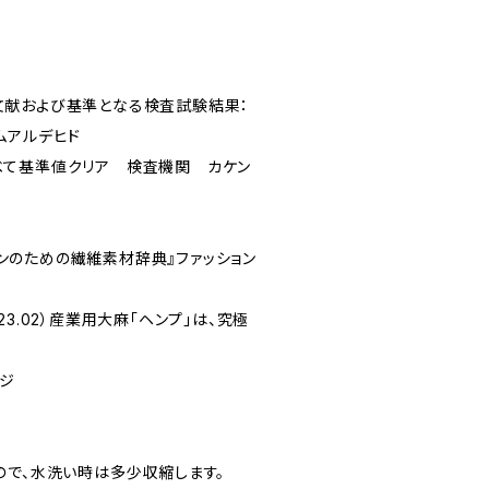
文献および基準となる検査試験結果：
ムアルデヒド
べて基準値クリア 検査機関 カケン
ションのための繊維素材辞典』ファッション
3.02）産業用大麻「ヘンプ」は、究極
ージ
ので、水洗い時は多少収縮します。