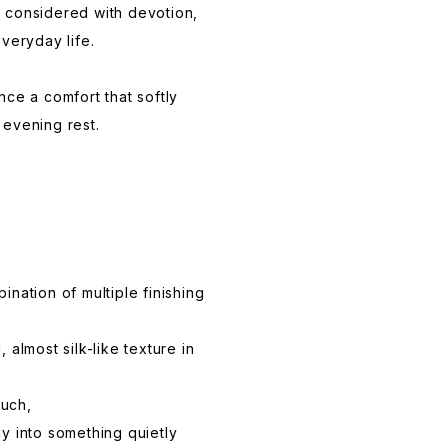
 considered with devotion,
veryday life.
nce a comfort that softly
evening rest.
nation of multiple finishing
 almost silk-like texture in
ouch,
y into something quietly