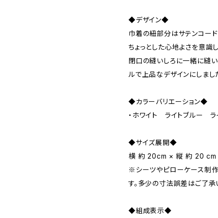
◆デザイン◆
巾着の紐部分はサテンコード
ちょっとした心地よさを意識
閉口の縫いしろに一緒に縫い
ルで上品なデザインにしまし
◆カラーバリエーション◆
・ホワイト ライトブルー ラ
◆サイズ展開◆
横 約 20cm × 縦 約 20 cm
※シーツやピローケース制作
す。多少の寸法誤差はご了承
◆組成表示◆